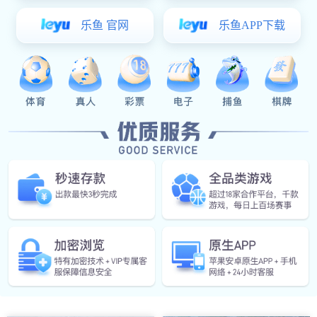
地产家装解决方案
合作伙伴