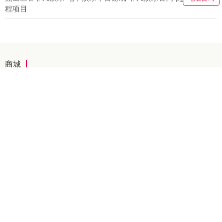
程项目
商城
社交平台
非凡娱乐-电子娱乐平台游戏-非凡娱乐官网-pgff
服务热线:
非凡娱乐:400-880-8333
联系非凡娱乐
友情链接
站长统计
©Copyright 2003-2018 非凡娱乐-电子娱乐平台游戏-非凡娱乐官网-
pgff All Rights Reserved
var _hmt = _hmt || []; (function() { var hm =
document.createElement("script"); hm.src =