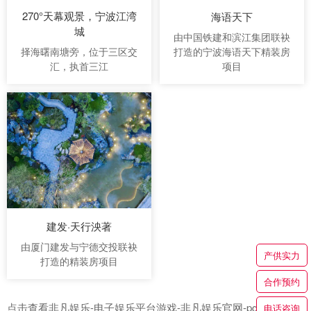
270°天幕观景，宁波江湾
海语天下
城
由中国铁建和滨江集团联袂
择海曙南塘旁，位于三区交
打造的宁波海语天下精装房
汇，执首三江
项目
建发·天行泱著
由厦门建发与宁德交投联袂
产供实力
打造的精装房项目
合作预约
点击查看非凡娱乐-电子娱乐平台游戏-非凡娱乐官网-pgff更多工
电话咨询