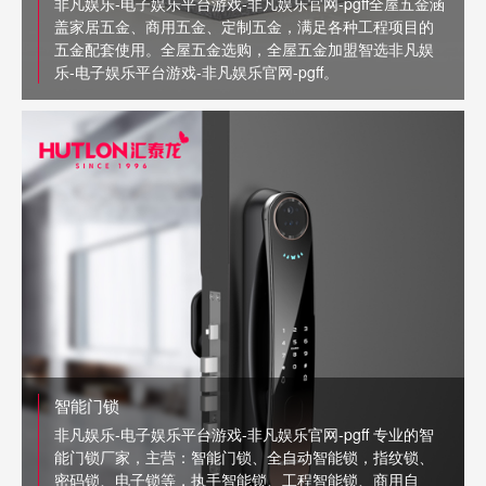
非凡娱乐-电子娱乐平台游戏-非凡娱乐官网-pgff全屋五金涵
盖家居五金、商用五金、定制五金，满足各种工程项目的
五金配套使用。全屋五金选购，全屋五金加盟智选非凡娱
乐-电子娱乐平台游戏-非凡娱乐官网-pgff。
智能门锁
非凡娱乐-电子娱乐平台游戏-非凡娱乐官网-pgff 专业的智
能门锁厂家，主营：智能门锁、全自动智能锁，指纹锁、
密码锁、电子锁等，执手智能锁、工程智能锁、商用自