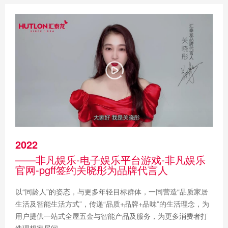
2022
——非凡娱乐-电子娱乐平台游戏-非凡娱乐
官网-pgff签约关晓彤为品牌代言人
以“同龄人”的姿态，与更多年轻目标群体，一同营造“品质家居
生活及智能生活方式”，传递“品质+品牌+品味”的生活理念，为
用户提供一站式全屋五金与智能产品及服务，为更多消费者打