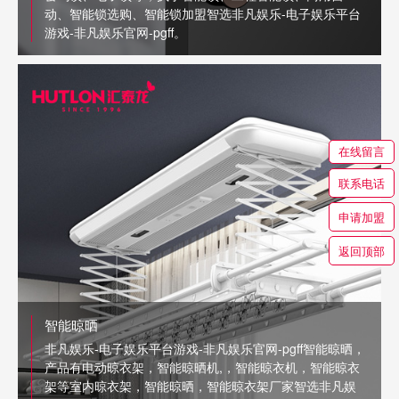
动、智能锁选购、智能锁加盟智选非凡娱乐-电子娱乐平台
游戏-非凡娱乐官网-pgff。
在线留言
联系电话
申请加盟
返回顶部
智能晾晒
非凡娱乐-电子娱乐平台游戏-非凡娱乐官网-pgff智能晾晒，
产品有电动晾衣架，智能晾晒机,，智能晾衣机，智能晾衣
架等室内晾衣架，智能晾晒，智能晾衣架厂家智选非凡娱