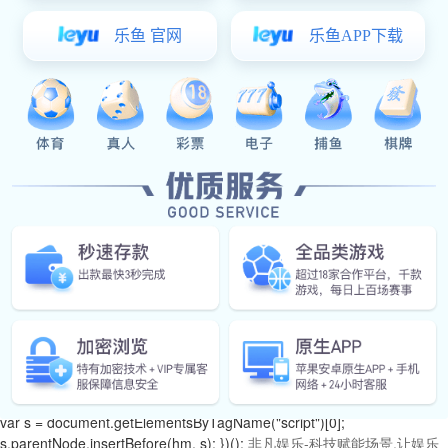
商城
社交平台
非凡娱乐-电子娱乐平台游戏-非凡娱乐官网-pgff
服务热线:
400-880-8333
联系非凡娱乐
友情链接
站长统计
©Copyright 2003-2018 非凡娱乐-电子娱乐平台游戏-非凡娱乐官网-
pgff All Rights Reserved
var _hmt = _hmt || []; (function() { var hm =
document.createElement("script"); hm.src =
"https://hm.baidu.com/hm.js?25a8b6ddd6dc7b9a90aeb1f51e218aa6";
var s = document.getElementsByTagName("script")[0];
s.parentNode.insertBefore(hm, s); })();
非凡娱乐-科技赋能场景,让娱乐