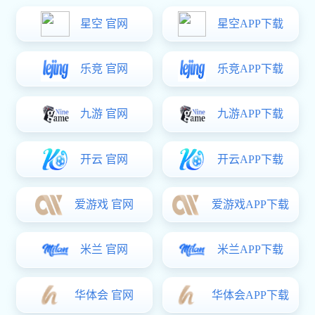
真烘干系列 风神1号
母婴系列 宝护1号W05
W06 Max 智能晾衣机
Max 智能晾衣机
单杆系列 隐藏式单杆
机W01-24 智能晾衣机