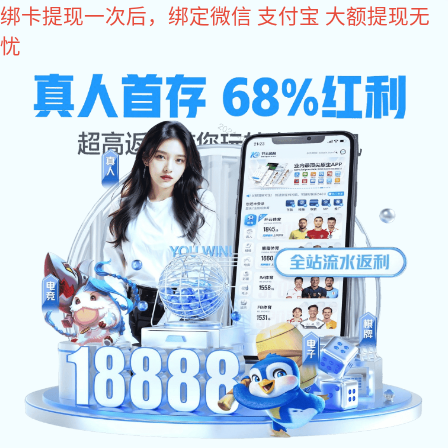
非凡娱乐

联系非凡娱乐
产品中心
Products
全屋五金
智能门锁
智能晾晒
办公/房门智能
全自动智能锁
一握开智能锁
锁
巧智锁